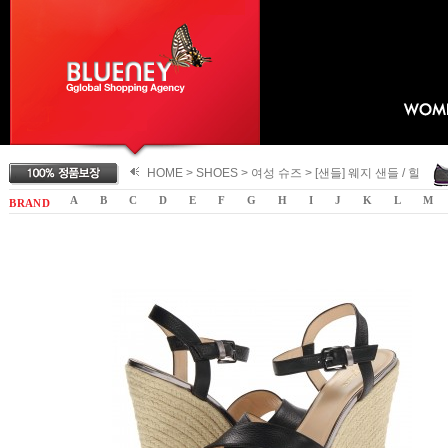
HOME >
SHOES
>
여성 슈즈
>
[샌들] 웨지 샌들 / 힐
A
B
C
D
E
F
G
H
I
J
K
L
M
B R A N D