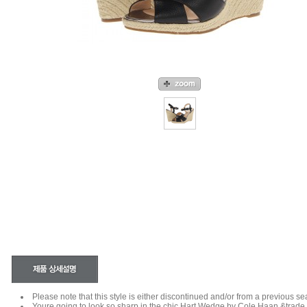
Please note that this style is either discontinued and/or from a previous s
Youre going to look so sharp in the chic Hart Wedge by Cole Haan &trade 