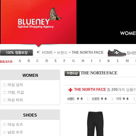
HOME > 브랜드 >
THE NORTH FACE
A
B
C
D
E
F
G
H
I
J
K
L
M
B R A N D
THE NORTH FACE
WOMEN
::: 여성 상의
THE NORTH FACE
총
206
개의 상품이
::: 가방, 지갑
::: 여성 하의
SHOES
::: 여성 슈즈
::: 남성 슈즈