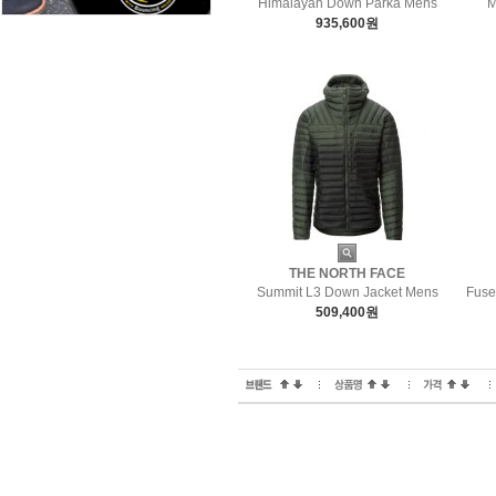
Himalayan Down Parka Mens
M
935,600원
THE NORTH FACE
Summit L3 Down Jacket Mens
Fuse
509,400원