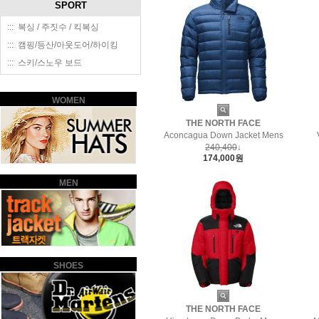
SPORT
::: 복싱 / 주짓수 / 킥복싱
::: 캠핑/등산/아웃도어/하이킹
::: 스키/스노우 보드
WOMEN
THE NORTH FACE
Aconcagua Down Jacket Mens
240,400
↓
174,000원
MEN
SHOES
THE NORTH FACE