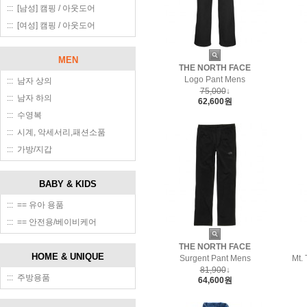
::: [남성] 캠핑 / 아웃도어
::: [여성] 캠핑 / 아웃도어
MEN
THE NORTH FACE
Logo Pant Mens
::: 남자 상의
75,000
↓
::: 남자 하의
62,600원
::: 수영복
::: 시계, 악세서리,패션소품
::: 가방/지갑
BABY & KIDS
::: == 유아 용품
::: == 안전용/베이비케어
THE NORTH FACE
HOME & UNIQUE
Surgent Pant Mens
Mt.
81,900
↓
::: 주방용품
64,600원