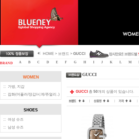
HOME > 브랜드 >
GUCCI
A
B
C
D
E
F
G
H
I
J
K
L
M
B R A N D
GUCCI
WOMEN
::: 가방, 지갑
GUCCI
총
50
개의 상품이 있습니다.
::: 잡화(머플러/장갑/시계/쥬얼리..)
SHOES
::: 여성 슈즈
::: 남성 슈즈