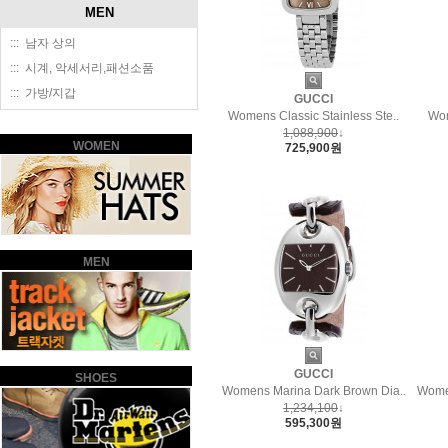
MEN
::: 남자 상의
::: 시계, 악세서리,패션소품
::: 가방/지갑
GUCCI
Womens Classic Stainless Ste..
Wom
1,088,900
↓
WOMEN
725,900원
MEN
GUCCI
SHOES
Womens Marina Dark Brown Dia..
Women
1,234,100
↓
595,300원