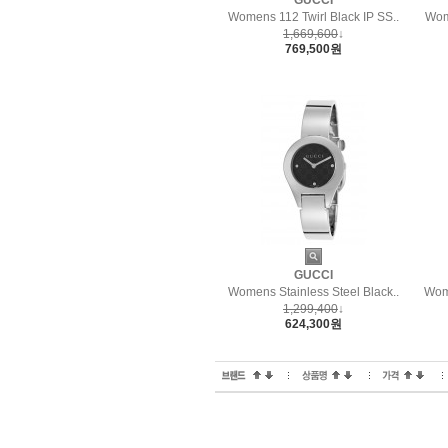
GUCCI
Womens 112 Twirl Black IP SS..
Wom
1,669,600
↓
769,500원
GUCCI
Womens Stainless Steel Black..
Wome
1,299,400
↓
624,300원