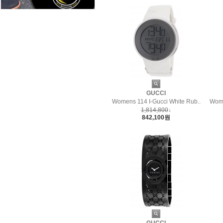
GUCCI
Womens 114 I-Gucci White Rub..
Wome
1,814,800
↓
842,100원